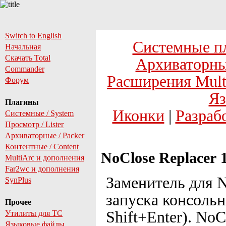
Switch to English
Системные п
Начальная
Скачать Total
Архиваторны
Commander
Расширения Mult
Форум
Яз
Плагины
Иконки
|
Разраб
Системные / System
Просмотр / Lister
Архиваторные / Packer
Контентные / Content
NoClose Replacer 1
MultiArc и дополнения
Far2wc и дополнения
Заменитель для 
SynPlus
запуска консоль
Прочее
Shift+Enter). No
Утилиты для TC
Языковые файлы