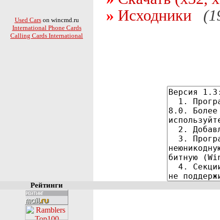
Исходники
(1
Used Cars
on wincmd.ru
International Phone Cards
Calling Cards International
Рейтинги