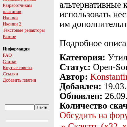
альтернативные 
Разработчикам
плагинов
использовать не
Иконки
им дополнительн
Иконки 2
Текстовые редакторы
Разное
Подробное описан
Информация
Категория:
Утил
FAQ
Статьи
Статус:
Open-So
Крутые советы
Ссылки
Автор:
Konstanti
Добавить плагин
Добавлен:
19.03
Обновлен:
26.09
Количество ска
Обсудить на фор
Скачать (x32, 