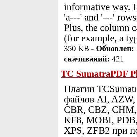
informative way. F
'a---' and '---' row
Plus, the column c
(for example, a ty
350 KB -
Обновлен:
скачиваний:
421
TC SumatraPDF Pl
Плагин TCSumatr
файлов AI, AZW,
CBR, CBZ, CHM, 
KF8, MOBI, PDB,
XPS, ZFB2 при п