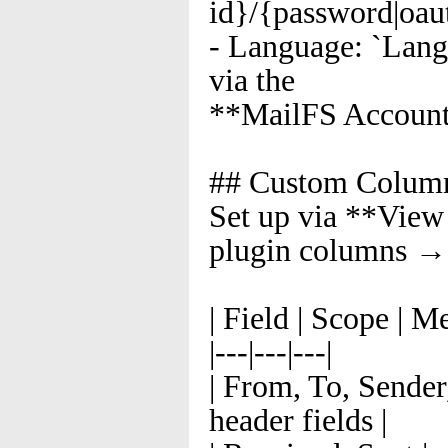
id}/{password|oau
- Language: `Langu
via the
**MailFS Account
## Custom Colum
Set up via **Vie
plugin columns →
| Field | Scope | M
|---|---|---|
| From, To, Sender
header fields |