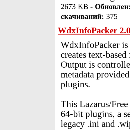
2673 KB -
Обновлен
скачиваний:
375
WdxInfoPacker 2.0
WdxInfoPacker is
creates text-based 
Output is controll
metadata provide
plugins.
This Lazarus/Free 
64-bit plugins, a s
legacy .ini and .w