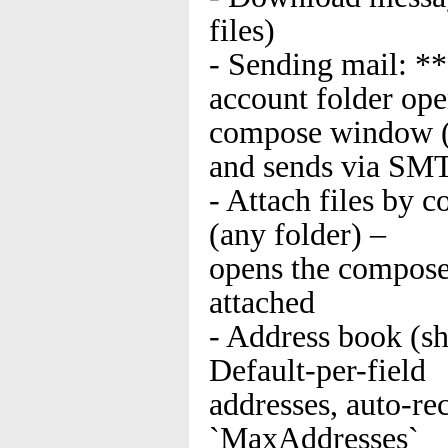
files)
- Sending mail: *
account folder ope
compose window (T
and sends via SM
- Attach files by 
(any folder) –
opens the compose
attached
- Address book (sh
Default-per-field
addresses, auto-re
`MaxAddresses`