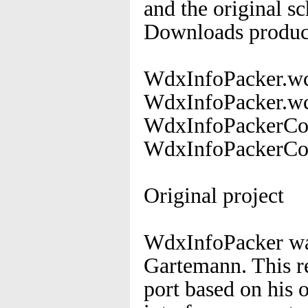
and the original 
Downloads produce
WdxInfoPacker.wc
WdxInfoPacker.wc
WdxInfoPackerConf
WdxInfoPackerConf
Original project
WdxInfoPacker was
Gartemann. This r
port based on his o