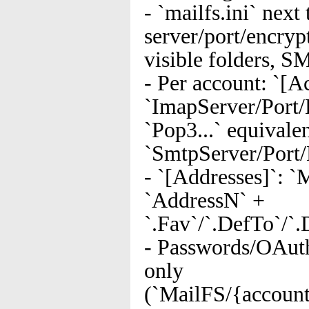
- `mailfs.ini` nex
server/port/encryp
visible folders, S
- Per account: `[
`ImapServer/Port
`Pop3...` equivalen
`SmtpServer/Port
- `[Addresses]`: `
`AddressN` +
`.Fav`/`.DefTo`/`.
- Passwords/OAut
only
(`MailFS/{account