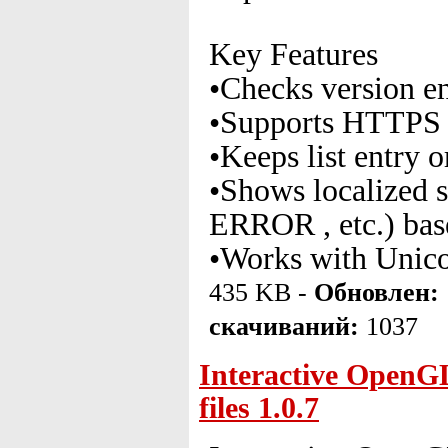
Key Features
•Checks version ent
•Supports HTTPS 
•Keeps list entry o
•Shows localized
ERROR , etc.) base
•Works with Unico
435 KB -
Обновлен:
скачиваний:
1037
Interactive OpenGL 
files 1.0.7