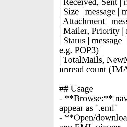
| Received, Sent | 
| Size | message | 
| Attachment | mess
| Mailer, Priority 
| Status | message
e.g. POP3) |
| TotalMails, NewM
unread count (IMA
## Usage
- **Browse:** na
appear as `.eml`
- **Open/download