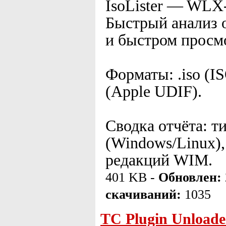
IsoLister — WLX-
Быстрый анализ о
и быстром просмо
Форматы: .iso (I
(Apple UDIF).
Сводка отчёта: т
(Windows/Linux),
редакций WIM.
401 KB -
Обновлен:
скачиваний:
1035
TC Plugin Unloa