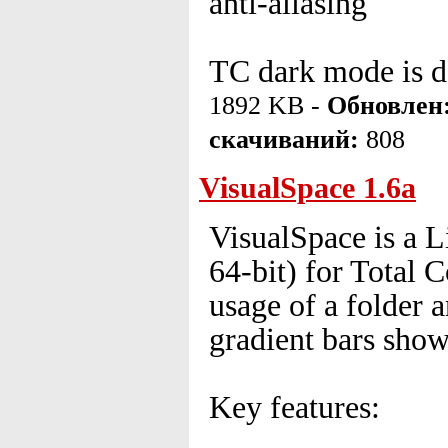
anti-aliasing
TC dark mode is d
1892 KB -
Обновлен
скачиваний:
808
VisualSpace 1.6a
VisualSpace is a Li
64-bit) for Total 
usage of a folder an
gradient bars showi
Key features: