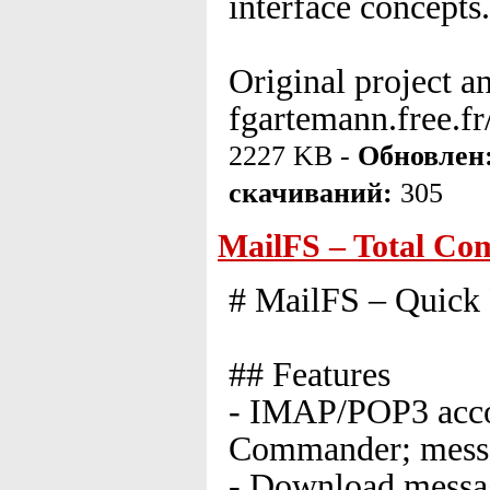
interface concepts.
Original project 
fgartemann.free.
2227 KB -
Обновлен
скачиваний:
305
MailFS – Total Co
# MailFS – Quick
## Features
- IMAP/POP3 accou
Commander; messag
- Download messa