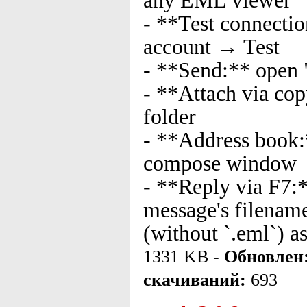
any EML viewer
- **Test connecti
account → Test
- **Send:** open 
- **Attach via cop
folder
- **Address book:
compose window
- **Reply via F7:*
message's filenam
(without `.eml`) a
1331 KB -
Обновлен
скачиваний:
693