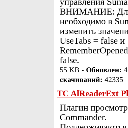
управления Suma
ВНИМАНИЕ: Для 
необходимо в Sum
изменить значени
UseTabs = false и
RememberOpenedFi
false.
55 KB -
Обновлен:
4
скачиваний:
42335
TC AlReaderExt Pl
Плагин просмотра
Commander.
Поддерживаются