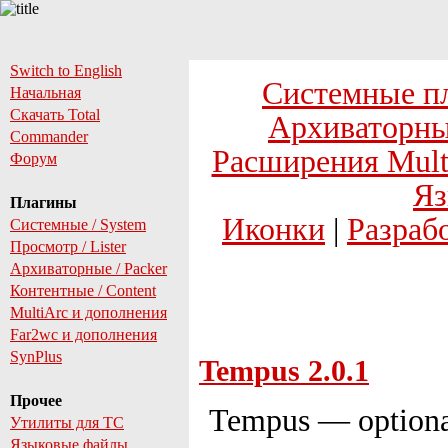
Switch to English
Системные п
Начальная
Скачать Total
Архиваторны
Commander
Расширения Mult
Форум
Яз
Плагины
Иконки
|
Разраб
Системные / System
Просмотр / Lister
Архиваторные / Packer
Контентные / Content
MultiArc и дополнения
Far2wc и дополнения
SynPlus
Tempus 2.0.1
Прочее
Tempus — optional
Утилиты для TC
Языковые файлы