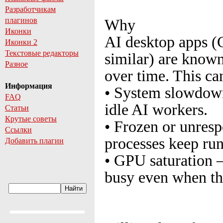
Разработчикам
плагинов
Why
Иконки
AI desktop apps (C
Иконки 2
Текстовые редакторы
similar) are know
Разное
over time. This ca
Информация
• System slowdow
FAQ
idle AI workers.
Статьи
Крутые советы
• Frozen or unresp
Ссылки
processes keep run
Добавить плагин
• GPU saturation 
busy even when th