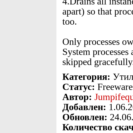
4.Drains all instan
apart) so that pro
too.
Only processes own
System processes 
skipped gracefully
Категория:
Утил
Статус:
Freeware
Автор:
Jumpifequ
Добавлен:
1.06.
Обновлен:
24.06
Количество ска