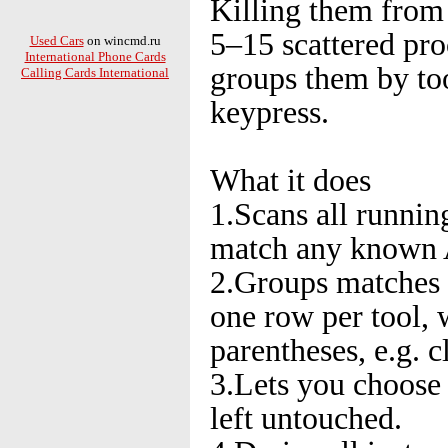
Killing them from
5–15 scattered pro
Used Cars
on wincmd.ru
International Phone Cards
groups them by to
Calling Cards International
keypress.
What it does
1.Scans all runnin
match any known 
2.Groups matches 
one row per tool, 
parentheses, e.g. c
3.Lets you choose 
left untouched.