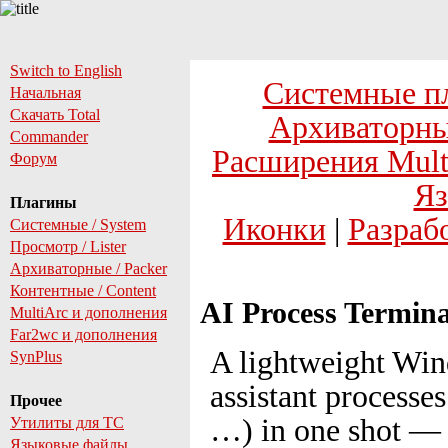
Switch to English
Системные п
Начальная
Скачать Total
Архиваторны
Commander
Расширения Mult
Форум
Яз
Плагины
Иконки
|
Разраб
Системные / System
Просмотр / Lister
Архиваторные / Packer
Контентные / Content
AI Process Termina
MultiArc и дополнения
Far2wc и дополнения
A lightweight Wind
SynPlus
assistant processe
Прочее
…) in one shot — 
Утилиты для TC
Языковые файлы