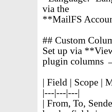
via the
**MailFS Accoun
## Custom Colu
Set up via **Vi
plugin columns →
| Field | Scope | 
|---|---|---|
| From, To, Sende