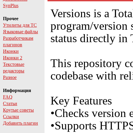
SynPlus
Versions is a Tot
Прочее
program/version 
Утилиты для TC
Языковые файлы
status directly in
Разработчикам
плагинов
Иконки
Иконки 2
This repository 
Текстовые
редакторы
codebase with rel
Разное
Информация
Key Features
FAQ
Статьи
•Checks version en
Крутые советы
Ссылки
•Supports HTTPS
Добавить плагин