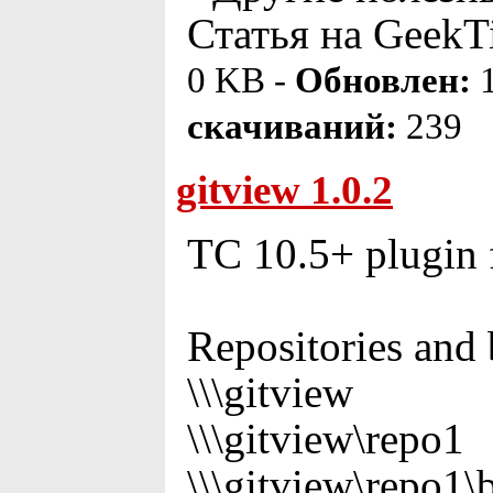
Статья на GeekTi
0 KB -
Обновлен:
1
скачиваний:
239
gitview 1.0.2
TC 10.5+ plugin f
Repositories and 
\\\gitview
\\\gitview\repo1
\\\gitview\repo1