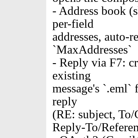
- Address book (s
per-field
addresses, auto-r
`MaxAddresses`
- Reply via F7: c
existing
message's `.eml` 
reply
(RE: subject, To/
Reply-To/Referen