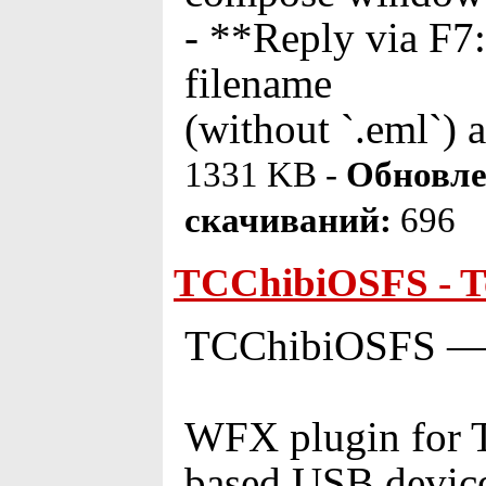
- **Reply via F7:
filename
(without `.eml`) 
1331 KB -
Обновле
скачиваний:
696
TCChibiOSFS - To
TCChibiOSFS — T
WFX plugin for 
based USB devices