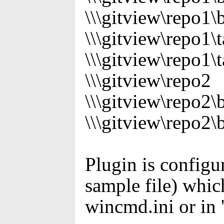
\\\gitview\repo1
\\\gitview\repo1\
\\\gitview\repo1\
\\\gitview\repo2
\\\gitview\repo2
\\\gitview\repo2
Plugin is configur
sample file) whic
wincmd.ini or in '