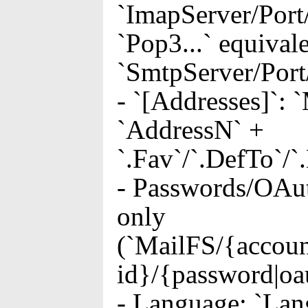
`ImapServer/Port
`Pop3...` equivale
`SmtpServer/Por
- `[Addresses]`: 
`AddressN` +
`.Fav`/`.DefTo`/`
- Passwords/OAu
only
(`MailFS/{accoun
id}/{password|oa
- Language: `Lang