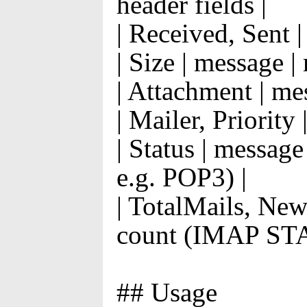
header fields |
| Received, Sent |
| Size | message |
| Attachment | me
| Mailer, Priority
| Status | messag
e.g. POP3) |
| TotalMails, New
count (IMAP STAT
## Usage