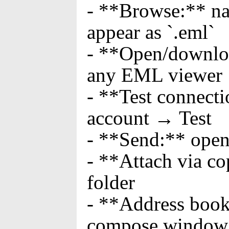
- **Browse:** na
appear as `.eml`
- **Open/downloa
any EML viewer
- **Test connect
account → Test
- **Send:** open
- **Attach via co
folder
- **Address book
compose window