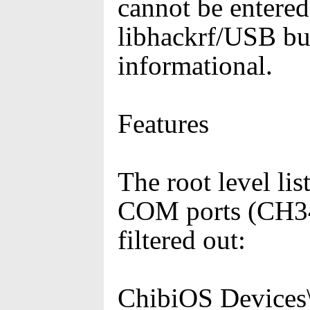
cannot be entered
libhackrf/USB bul
informational.
Features
The root level li
COM ports (CH340
filtered out:
ChibiOS Devices\