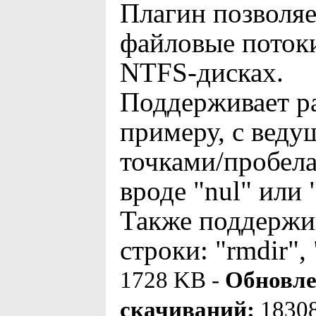
Плагин позволяе
файловые поток
NTFS-дисках.
Поддерживает р
примеру, с вед
точками/пробел
вроде "nul" или "
Также поддержи
строки: "rmdir", 
1728 KB -
Обновле
скачиваний:
1830