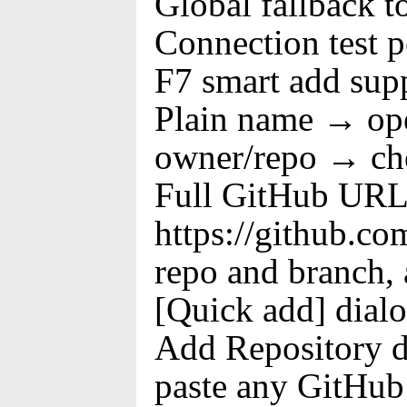
Global fallback t
Connection test p
F7 smart add supp
Plain name → op
owner/repo → che
Full GitHub URL 
https://github.c
repo and branch,
[Quick add] dialo
Add Repository d
paste any GitHub 