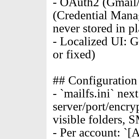
- OAuth2 (Gmail/
(Credential Mana
never stored in pl
- Localized UI: G
or fixed)
## Configuration
- `mailfs.ini` ne
server/port/encry
visible folders, 
- Per account: `[