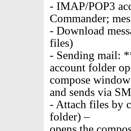
- IMAP/POP3 acco
Commander; messa
- Download messa
files)
- Sending mail: 
account folder op
compose window (
and sends via S
- Attach files by
folder) –
opens the compose