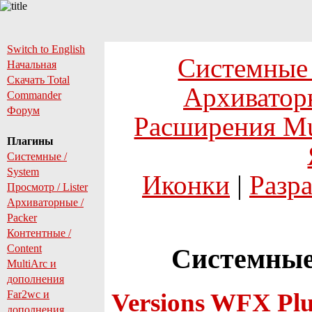
Switch to English
Системные
Начальная
Скачать Total
Архиватор
Commander
Форум
Расширения Mu
Плагины
Системные /
System
Иконки
|
Разр
Просмотр / Lister
Архиваторные /
Packer
Контентные /
Content
Системные 
MultiArc и
дополнения
Far2wc и
Versions WFX Plu
дополнения