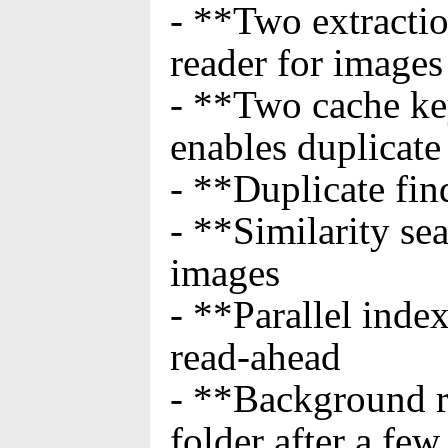
- **Two extracti
reader for images
- **Two cache key
enables duplicate
- **Duplicate fin
- **Similarity se
images
- **Parallel ind
read-ahead
- **Background re
folder after a fe