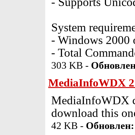
- Supports Unicod
System requireme
- Windows 2000 or
- Total Commander
303 KB -
Обновлен
MediaInfoWDX 2
MediaInfoWDX cal
download this on
42 KB -
Обновлен: