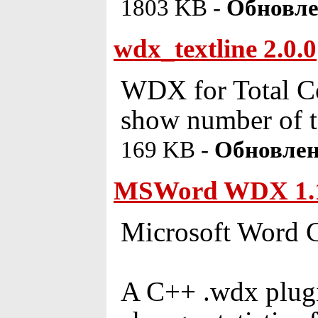
1803 KB -
Обновле
wdx_textline 2.0.0
WDX for Total Com
show number of to
169 KB -
Обновлен
MSWord WDX 1.
Microsoft Word C
A C++ .wdx plugi