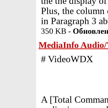
the the display of 
Plus, the column 
in Paragraph 3 ab
350 KB -
Обновлен
MediaInfo Audio/V
# VideoWDX
A [Total Commande