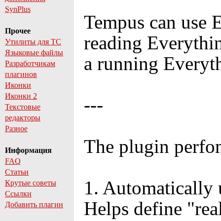
SynPlus
Tempus can use Ev
Прочее
reading Everythi
Утилиты для TC
Языковые файлы
a running Everyth
Разработчикам
плагинов
Иконки
Иконки 2
---
Текстовые
редакторы
Разное
The plugin perfom
Информация
FAQ
Статьи
1. Automatically u
Крутые советы
Ссылки
Helps define "rea
Добавить плагин