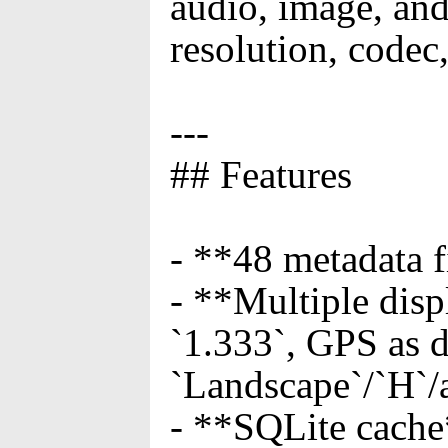
audio, image, an
resolution, codec,
---
## Features
- **48 metadata f
- **Multiple disp
`1.333`, GPS as 
`Landscape`/`H`/a
- **SQLite cache*