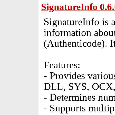
SignatureInfo 0.6.
SignatureInfo is
information abou
(Authenticode). It
Features:
- Provides variou
DLL, SYS, OCX,
- Determines numb
- Supports multipl