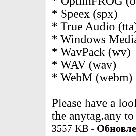
* OptimFROG (ofr
* Speex (spx)
* True Audio (tta
* Windows Media
* WavPack (wv)
* WAV (wav)
* WebM (webm)
Please have a loo
the anytag.any to
3557 KB -
Обновле