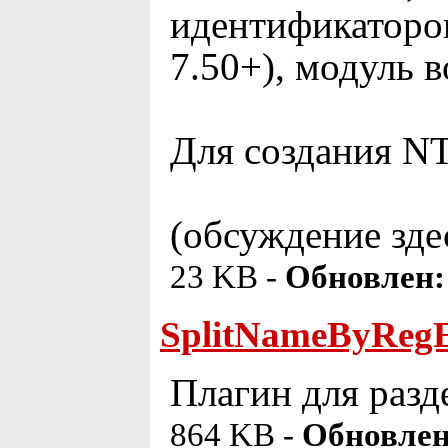
идентификаторов
7.50+), модуль 
Для создания N
(обсуждение зде
23 KB -
Обновлен:
SplitNameByRegE
Плагин для раз
864 KB -
Обновлен