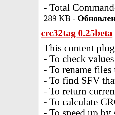
- Total Commander
289 KB -
Обновлен
crc32tag 0.25beta
This content plug
- To check value
- To rename file
- To find SFV that
- To return curre
- To calculate CR
- To speed up by 