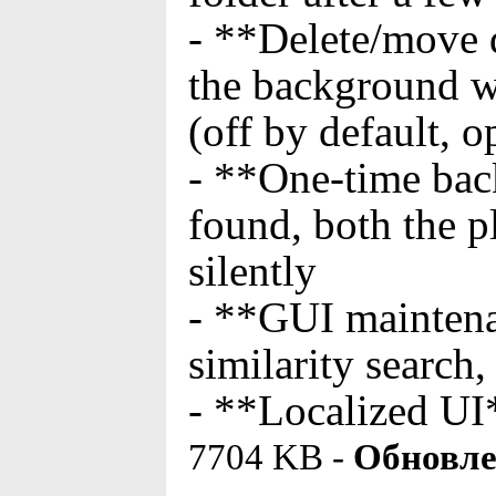
- **Delete/move 
the background wh
(off by default, o
- **One-time bac
found, both the p
silently
- **GUI maintenan
similarity search
- **Localized UI
7704 KB -
Обновле