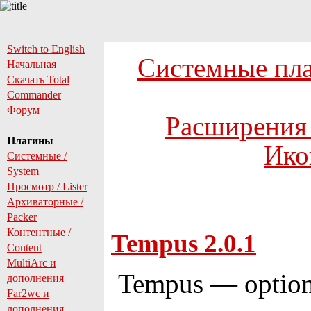
Switch to English
Системные пл
Начальная
Скачать Total
Commander
Форум
Расширения 
Плагины
Ико
Системные /
System
Просмотр / Lister
Архиваторные /
Packer
Контентные /
Tempus 2.0.1
Content
MultiArc и
Tempus — optiona
дополнения
Far2wc и
дополнения